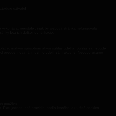
ožaduje užívateľ
né vykonávať neustále , inak by webová stránka nefungovala
ánky bez ich ďalšej identifikácie.
volať rovnakým spôsobom akým súhlas udelila. Súhlas sa nebude
ed preddefinovaný, musí ho udeliť sám aktívne. Neodporúčame
ch používa
 Platí jednoduché pravidlo, podľa ktorého, ak určité cookies