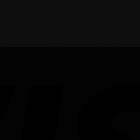
venská 8/6229, 071 01 Michalovce. Dohľad nad spracovaním osobných 
ARLAMENTU A RADY (EÚ) 2016/679, nám poskytuje zodpovednú osobu,