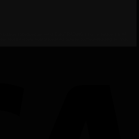
údajov zabezpečuje firma EuroTRADING s.r.o., v súlade s § 44
 ktorú môžete kontaktovať na adrese zo@eurotrading.sk. Viac