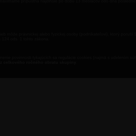
maximálne prípustná najdlhšie po dobu 13 mesiacov odo dňa posledne
ieb môže právnickej alebo fyzickej osoby (podnikateľovi), ktorý poruš
 124 ods. 1 tohto zákona.
enie povinnosti tykajúcich sa regulácie cookies (najmä s udelením sú
% z celkového ročného obratu skupiny
.