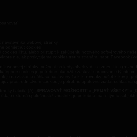
obsahovať:
ť návštevníka webovej stránky
ne odmietnúť cookies
ú cookies lištu, alebo pristúpiť k zakúpeniu hotového softvérového rieše
o/ktoré nie, ak poskytujeme cookies tretím stranám, napr. Facebook (vy
k webovej stránky možnosť sa kedykoľvek vrátiť a zmeniť ich (rozhodn
kategórie cookies je potrebné okamžite zastaviť spracovanie týchto c
. ak je na získanie súhlasu nastavený 1x klik, rovnaký počet klikov je 
ajov prostredníctvom cookies je potrebné opätovne žiadať súhlas na 
ránky tlačidlá (A) „
SPRAVOVAŤ MOŽNOSTI
“ x „
PRIJAŤ VŠETKY
“ x „
 údaje externá spoločnosť/živnostník, je potrebné mať s týmto subjek