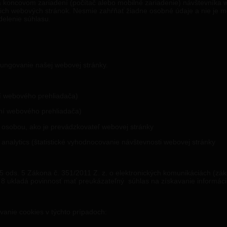
a koncovom zariadení (počítač alebo mobilné zariadenie) návštevníka w
ich webových stránok. Nesmie zahŕňať žiadne osobné údaje a nie je m
delenie súhlasu.
ungovanie našej webovej stránky.
ní webového prehliadača)
rení webového prehliadača)
nou osobou, ako je prevádzkovateľ webovej stránky
e analytics (štatistické vyhodnocovanie návštevnosti webovej stránky
ods. 5 Zákona č. 351/2011 Z. z. o elektronických komunikáciách (záko
 8 ukladá povinnosť mať preukázateľný súhlas na získavanie informáci
úvanie cookies v týchto prípadoch: