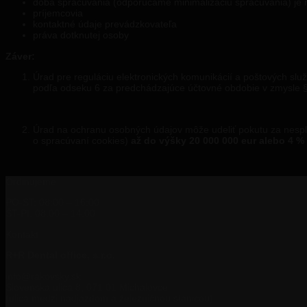
doba spracúvania (odporúčame minimalizáciu spracúvania) je 
príjemcovia
kontaktné údaje prevádzkovateľa
práva dotknutej osoby
Záver:
Úrad pre reguláciu elektronických komunikácií a poštových služ
podľa odseku 6 za predchádzajúce účtovné obdobie v zmysle §
Úrad na ochranu osobných údajov môže udeliť pokutu za nespln
o spracúvaní cookies)
až do výšky 20 000 000 eur alebo 4 
Ordinujeme
PO-ST:
08:00 – 16:00
ŠT-PI:
08:00 – 14.00
Kontakt
R+R Dental office, s.r.o.
info@rakovsky.sk
Slovenská ulica 8, 071 01 Michalovce
(ulica medzi nadjazdom a železničnou stanicou)