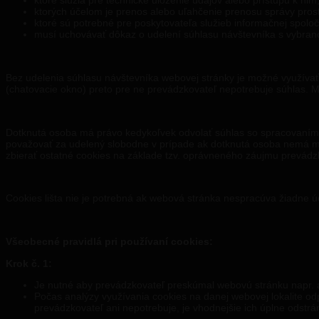
ktoré slúžia pre technické uloženie údajov alebo prístupu k nim
ktorých účelom je prenos alebo uľahčenie prenosu správy prost
ktoré sú potrebné pre poskytovateľa služieb informačnej spoloč
musí uchovávať dôkaz o udelení súhlasu návštevníka s vybran
Bez udelenia súhlasu návštevníka webovej stránky je možné využívať 
(chatovacie okno) preto pre ne prevádzkovateľ nepotrebuje súhlas. M
Dotknutá osoba má právo kedykoľvek odvolať súhlas so spracovaním 
považovať za udelený slobodne v prípade ak dotknutá osoba nemá m
zbierať ostatné cookies na základe tzv. oprávneného záujmu prevád
Cookies lišta nie je potrebná ak webová stránka nespracúva žiadne ú
Všeobecné pravidlá pri používaní cookies:
Krok č. 1:
Je nutné aby prevádzkovateľ preskúmal webovú stránku napr. a
Počas analýzy využívania cookies na danej webovej lokalite odp
prevádzkovateľ ani nepotrebuje, je vhodnejšie ich úplne odstrán