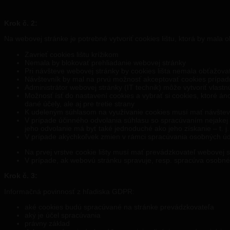
Krok č. 2:
Na webovej stránke je potrebné vytvoriť cookies lištu, ktorá by mala 
Zavrieť cookies lištu krížikom
Nemala by blokovať prehliadanie webovej stránky
Pri návšteve webovej stránky by cookies lišta nemala obťažova
Návštevník by mal na prvú možnosť akceptovať cookies prípad
Administrátor webovej stránky (IT technik) môže vytvoriť vlastn
Možnosť ísť do nastavení cookies a vybrať si cookies, ktoré án
dané účely, ale aj pre tretie strany
K udeleným súhlasom na využívanie cookies musí mať návštevní
V prípade účinného odvolania súhlasu so spracúvaním nejakej 
jeho odvolanie má byť také jednoduché ako jeho získanie – t. j
V prípade akýchkoľvek zmien v rámci spracúvania osobných úd
Na prvej vrstve cookie lišty musí mať prevádzkovateľ webovej st
V prípade, ak webovú stránku spravuje, resp. spracúva osobné
Krok č. 3:
Informačná povinnosť z hľadiska GDPR:
aké cookies budú spracúvané na stránke prevádzkovateľa
aký je účel spracúvania
právny základ