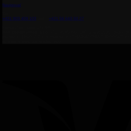
Navigovať
Tel.:
+421 903 409 103
alebo
+421
56 643 50 27
Fakturačné Údaje a GDPR
R+R Dental office, s.r.o.
IČO: 46850660 DIČ: 2023615968 Sídlo: Slo
zákona č. 18/2018 Z.z. a článkom č.37 NARIADENIA EURÓPSKEHO P
informácií www.eurotrading.sk/zo