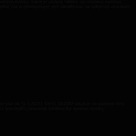
ebovej stránky. Súbor je uložený lokálne, pri návšteve webovej
ožné Vás prostredníctvom nich identifikovať na webových stránkach
n platí do 31.1.2021). Od 01.02.2022 vstupuje do platnosti nový
i z koncového zariadenie návštevníka webovej stránky.