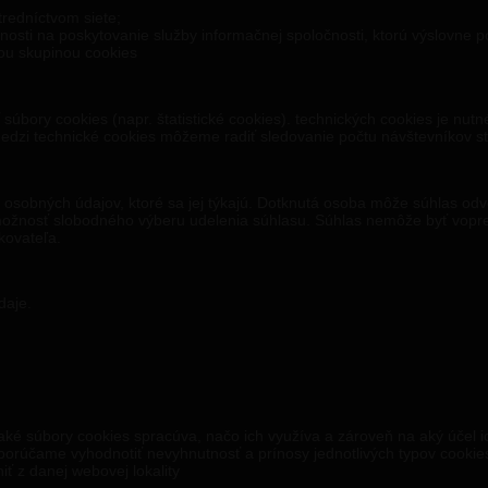
;
redníctvom siete;
nosti na poskytovanie služby informačnej spoločnosti, ktorú výslovne p
ou skupinou cookies
súbory cookies (napr. štatistické cookies). technických cookies je nut
edzi technické cookies môžeme radiť sledovanie počtu návštevníkov str
osobných údajov, ktoré sa jej týkajú. Dotknutá osoba môže súhlas od
ožnosť slobodného výberu udelenia súhlasu. Súhlas nemôže byť vopr
zkovateľa.
daje.
ké súbory cookies spracúva, načo ich využíva a zároveň na aký účel i
orúčame vyhodnotiť nevyhnutnosť a prínosy jednotlivých typov cookies.
iť z danej webovej lokality