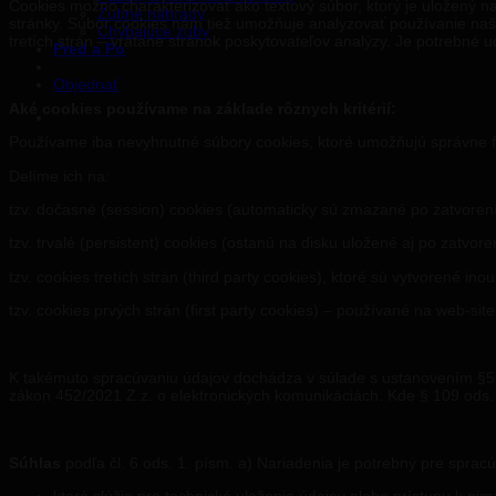
Cookies možno charakterizovať ako textový súbor, ktorý je uložený n
Zubné náhrady
stránky. Súbor cookies nám tiež umožňuje analyzovať používanie naš
Chýbajúce zuby
tretích strán – vrátane stránok poskytovateľov analýzy. Je potrebné u
Pred a Po
Objednať
Aké cookies používame na základe rôznych kritérií:
Používame iba nevyhnutné súbory cookies, ktoré umožňujú správne f
Delíme ich na:
tzv. dočasné (session) cookies (automaticky sú zmazané po zatvore
tzv. trvalé (persistent) cookies (ostanú na disku uložené aj po zatvo
tzv. cookies tretích strán (third party cookies), ktoré sú vytvorené i
tzv. cookies prvých strán (first party cookies) – používané na web-sit
K takémuto spracúvaniu údajov dochádza v súlade s ustanovením §55 
zákon 452/2021 Z.z. o elektronických komunikáciách. Kde § 109 ods.
Súhlas
podľa čl. 6 ods. 1. písm. a) Nariadenia je potrebný pre sprac