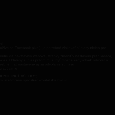
nie
užíva sa Facebook pixel), je potrebné získavať súhlasy nielen pre
utie vie návštevník webovej stránky zmeniť v nastavení prehliadača)
ookies. Udelený súhlas pritom musí byť možné kedykoľvek odvolať a
potrebné mať nastavené aj na odvolanie súhlasu
spracúvanie
ODMIETNUŤ VŠETKY
“;
tom uzatvorenú sprostredkovateľskú zmluvu.