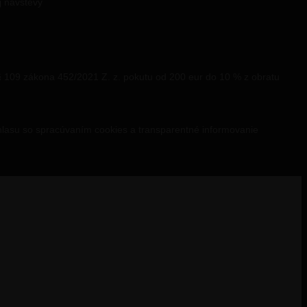
j návštevy
í § 109 zákona 452/2021 Z. z. pokutu od 200 eur do 10 % z obratu
hlasu so spracúvaním cookies a transparentné informovanie