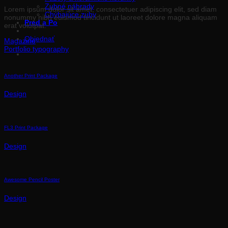
Zubné náhrady
Lorem ipsum dolor sit amet, consectetuer adipiscing elit, sed diam
Chýbajúce zuby
nonummy nibh euismod tincidunt ut laoreet dolore magna aliquam
Pred a Po
erat volutpat.
Objednať
Magazine
Portfolio typography
Another Print Package
Design
FL3 Print Package
Design
Awesome Pencil Poster
Design