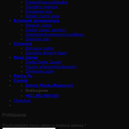
Preventívna prehliadka
Dentálna hygiena
Pečatenie fisúr
Detský zubný lekár
Estetická stomatológia
Bielenie zubov
Výplne zubov, plomby
Ošetrenie koreňových kanálikov
Zlomený zub
Chirurgia
Extrakcie zubov
Dentálny diódový laser
Nový úsmev
Digital Smile Design
Fazety a keramicke korunky
Chýbajúce zuby
Pred a Po
Cenník
Zubná Klinika Rakovský
Ordinujeme
+421 903 409 103
Objednať
Prihlásenie
Používateľské meno alebo e-mailová adresa
*