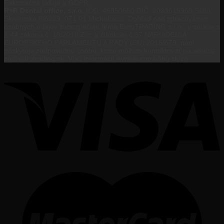
Fakturačné Údaje a GDPR
R+R Dental office, s.r.o.
IČO: 46850660 DIČ: 2023615968 Sídlo:
Slovenská 8/6229, 071 01 Michalovce. Dohľad nad spracovaním
osobných údajov zabezpečuje firma EuroTRADING s.r.o., v súlade s
§ 44 zákona č. 18/2018 Z.z. a článkom č.37 NARIADENIA
EURÓPSKEHO PARLAMENTU A RADY (EÚ) 2016/679, nám
poskytuje zodpovednú osobu, ktorú môžete kontaktovať na adrese
zo@eurotrading.sk. Viac informácií www.eurotrading.sk/zo