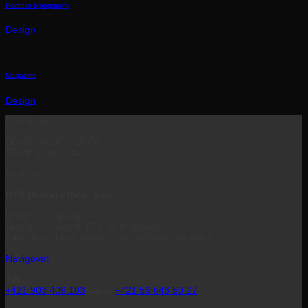
Portfolio typography
Design
Magazine
Design
Ordinujeme
PO-ST:
08:00 – 16:00
ŠT-PI:
08:00 – 14.00
Kontakt
R+R Dental office, s.r.o.
info@rakovsky.sk
Slovenská ulica 8, 071 01 Michalovce
(ulica medzi nadjazdom a železničnou stanicou)
Navigovať
Tel.:
+421 903 409 103
alebo
+421
56 643 50 27